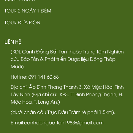
TOUR 2 NGÀY 1 ĐÊM
TOUR ĐƯA ĐÓN
LIÊN HỆ
(KDL Cánh Đồng Bất Tận thuộc Trung tâm Nghiên
cứu Bảo Tồn & Phát triển Dược liệu Đồng Tháp
Mười)
Hotline: 091 141 60 68
Địa chỉ: Ấp Bình Phong Thạnh 3, Xã Mộc Hóa, Tỉnh
Tây Ninh (Địa chỉ cũ: KP3, TT Bình Phong Thạnh, H.
Mộc Hóa, T. Long An.)
(dưới chân cầu Trục Dầu Tràm rẻ phải 1.5km).
Email:canhdongbattan1983@gmail.com