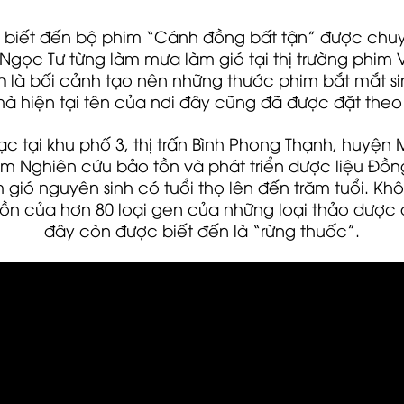
 biết đến bộ phim “Cánh đồng bất tận” được chuyể
gọc Tư từng làm mưa làm gió tại thị trường phim 
n
là bối cảnh tạo nên những thước phim bắt mắt si
 mà hiện tại tên của nơi đây cũng đã được đặt theo
c tại khu phố 3, thị trấn Bình Phong Thạnh, huyện
âm Nghiên cứu bảo tồn và phát triển dược liệu Đồn
 gió nguyên sinh có tuổi thọ lên đến trăm tuổi. K
tồn của hơn 80 loại gen của những loại thảo dược q
đây còn được biết đến là “rừng thuốc”.