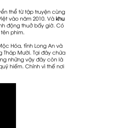
n thể từ tập truyện cùng
Việt vào năm 2010. Và
khu
nh động thuở bấy giờ. Có
 tên phim.
 Mộc Hóa, tỉnh Long An và
g Tháp Mười. Tại đây chứa
hông những vậy đây còn là
uý hiếm. Chính vì thế nơi