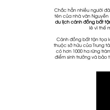
Chắc hẳn nhiều người đã
tên của nhà văn Nguyễn N
du lịch cánh đồng bất tậ
lẽ vì thế
Cánh đồng bất tận tọa lạ
thuộc sở hữu của Trung t
có hơn 1000 ha rừng tràm
điểm sinh trưởng và bảo 